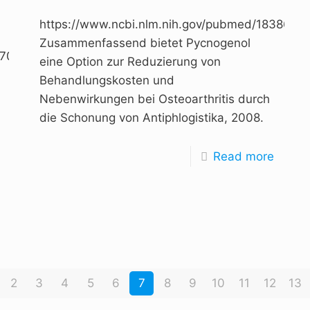
https://www.ncbi.nlm.nih.gov/pubmed/18386255
Zusammenfassend bietet Pycnogenol
570266,
eine Option zur Reduzierung von
Behandlungskosten und
Nebenwirkungen bei Osteoarthritis durch
die Schonung von Antiphlogistika, 2008.
Read more
2
3
4
5
6
7
8
9
10
11
12
13