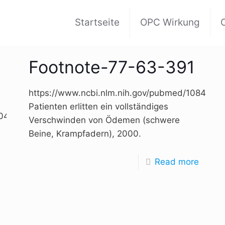
Startseite
OPC Wirkung
Footnote-77-63-391
https://www.ncbi.nlm.nih.gov/pubmed/10844161
Patienten erlitten ein vollständiges
80400525/Data/PA/PA.pdf,
Verschwinden von Ödemen (schwere
Beine, Krampfadern), 2000.
Read more