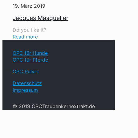
19. März 2019
Jacques Masquelier
Do you like it?
Read more
OPC für Hunde
OPC für Pferde
OPC Pulver
Datenschutz
Impressum
© 2019 OPCTraubenkernextrakt.de