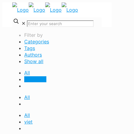
✕
Filter by
Categories
Tags
Authors
Show all
All
Allgemein
All
All
viet