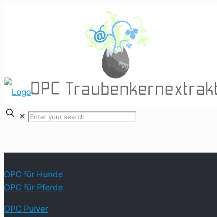
✕
OPC für Hunde
OPC für Pferde
OPC Pulver